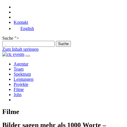
Kontakt
English
Suche ">
Zum Inhalt springen
Hauptnavigation
Agentur
Team
Spektrum
Leistungen
Projekte
Filme
Jobs
Filme
Bilder sagen mehr als 1000 Worte –