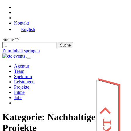
Kontakt
English
Suche ">
Zum Inhalt springen
Hauptnavigation
Agentur
Team
Spektrum
Leistungen
Projekte
Filme
Jobs
Kategorie:
Nachhaltige
Projekte