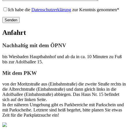
e
Ich habe die
Datenschutzerklärung
zur Kenntnis genommen*
l
d
l
e
e
Anfahrt
r
.
Nachhaltig mit dem ÖPNV
bis Wiesbaden Hauptbahnhof und ab da in ca. 10 Minuten zu Fuß
bis zur Adolfsallee 15.
Mit dem PKW
von der Moritzstraße aus (Einbahnstraße) die zweite Straße rechts in
die Albrechtstraße (Einbahnstraße) und dann gleich links in die
Adolfsallee (Einbahnstraße) abbiegen. Das Haus Nr. 15 befindet
sich auf der linken Seite.
In der näheren Umgebung gibt es Parkbereiche mit Parkschein und
mit Parkscheibe. Letztere sind heiß begehrt, bitte planen Sie etwas
Zeit für die Parkplatzsuche ein!