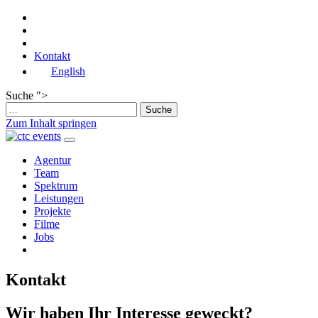
Kontakt
English
Suche ">
Zum Inhalt springen
Hauptnavigation
Agentur
Team
Spektrum
Leistungen
Projekte
Filme
Jobs
Kontakt
Wir haben Ihr Interesse geweckt?