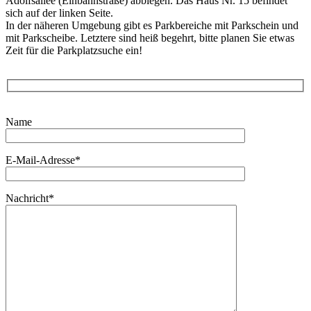
Adolfsallee (Einbahnstraße) abbiegen. Das Haus Nr. 15 befindet
sich auf der linken Seite.
In der näheren Umgebung gibt es Parkbereiche mit Parkschein und
mit Parkscheibe. Letztere sind heiß begehrt, bitte planen Sie etwas
Zeit für die Parkplatzsuche ein!
B
Name
i
t
t
E-Mail-Adresse*
e
l
a
s
Nachricht*
s
e
d
i
e
s
e
s
F