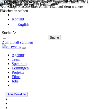
Kontakt
English
Suche ">
Zum Inhalt springen
Hauptnavigation
Agentur
Team
Spektrum
Leistungen
Projekte
Filme
Jobs
Alle Projekte