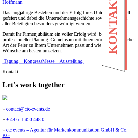
KONTAKT
Hoffmann
Das langjährige Bestehen und der Erfolg Ihres Unternehmens soll
gefeiert und dabei die Unternehmensgeschichte sowie die Arbeit
aller Beteiligten besonders gewürdigt werden.
Damit Ihr Firmenjubiläum ein voller Erfolg wird, bedarf es
professioneller Planung. Gemeinsam mit Ihnen erörtern wir, welche
Art der Feier zu Ihrem Unternehmen passt und wie wir Ihre
Wünsche am besten umsetzen.
Beitragsnavigation
Tagung + Kongress
Messe + Ausstellung
Kontakt
Let's work together
»
contact@ctc-events.de
»
+ 49 611 450 448 0
»
ctc events – Agentur für Markenkommunikation GmbH & Co.
KG