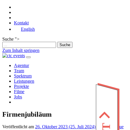
Kontakt
English
Suche ">
Zum Inhalt springen
Hauptnavigation
Agentur
Team
Spektrum
Leistungen
Projekte
Filme
Jobs
Firmenjubiläum
Veröffentlicht am
26. Oktober 2023
(25. Juli 2024)
von
Angelique